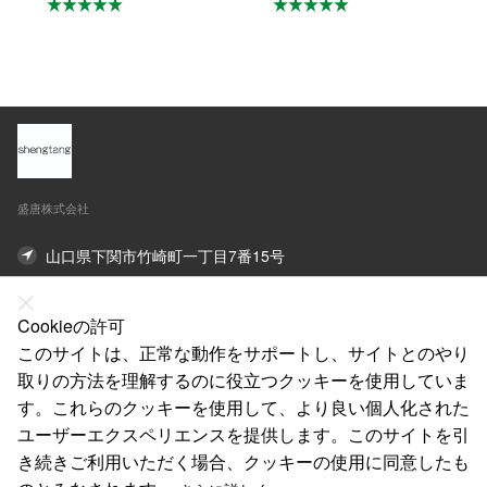
所収納 キッチン収納
ボネート 洗濯機 冷蔵
卓上収納 調味料収納
庫マット C-29
防汚 防油 VB-01
盛唐株式会社
山口県下関市竹崎町一丁目7番15号
オンライン連絡先
Cookieの許可
このサイトは、正常な動作をサポートし、サイトとのやり
私たちについて
取りの方法を理解するのに役立つクッキーを使用していま
法律声明
す。これらのクッキーを使用して、より良い個人化された
ユーザーエクスペリエンスを提供します。このサイトを引
ヘルプ
き続きご利用いただく場合、クッキーの使用に同意したも
サービス