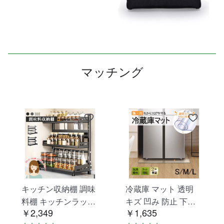
マッチング
キッチン収納棚 調味
冷蔵庫 マット 透明
料棚 キッチンラック
キズ 凹み 防止 下敷
￥2,349
￥1,635
調味料ラック 三層 台
き Lサイズ ポリカー