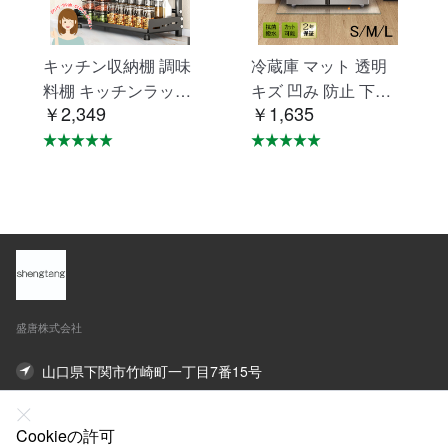
キッチン収納棚 調味
冷蔵庫 マット 透明
料棚 キッチンラック
キズ 凹み 防止 下敷
￥2,349
￥1,635
調味料ラック 三層 台
き Lサイズ ポリカー
所収納 キッチン収納
ボネート 洗濯機 冷蔵
卓上収納 調味料収納
庫マット C-29
防汚 防油 VB-01
盛唐株式会社
山口県下関市竹崎町一丁目7番15号
オンライン連絡先
Cookieの許可