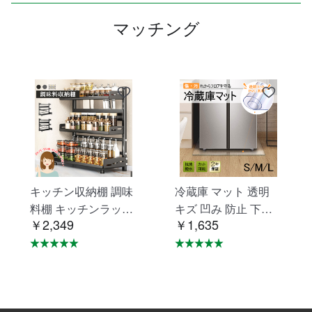
マッチング
キッチン収納棚 調味
冷蔵庫 マット 透明
料棚 キッチンラック
キズ 凹み 防止 下敷
￥2,349
￥1,635
調味料ラック 三層 台
き Lサイズ ポリカー
所収納 キッチン収納
ボネート 洗濯機 冷蔵
卓上収納 調味料収納
庫マット C-29
防汚 防油 VB-01