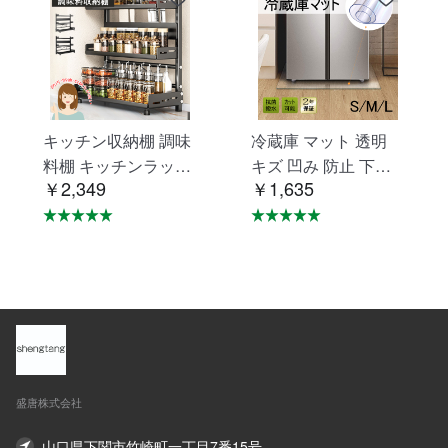
キッチン収納棚 調味
冷蔵庫 マット 透明
料棚 キッチンラック
キズ 凹み 防止 下敷
￥2,349
￥1,635
調味料ラック 三層 台
き Lサイズ ポリカー
所収納 キッチン収納
ボネート 洗濯機 冷蔵
卓上収納 調味料収納
庫マット C-29
防汚 防油 VB-01
盛唐株式会社
山口県下関市竹崎町一丁目7番15号