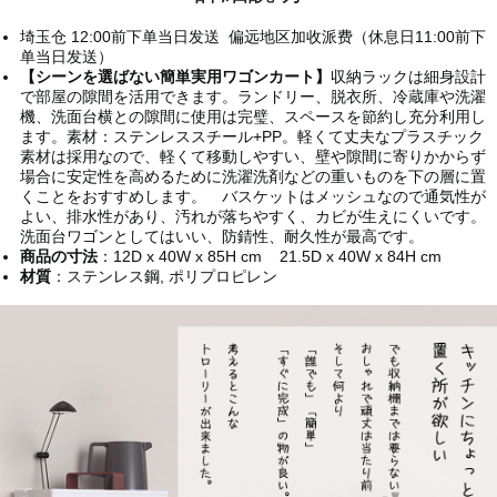
埼玉仓 12:00前下单当日发送 偏远地区加收派费（休息日11:00前下
单当日发送）
【シーンを選ばない簡単実用ワゴンカート】
収納ラックは細身設計
で部屋の隙間を活用できます。ランドリー、脱衣所、冷蔵庫や洗濯
機、洗面台横との隙間に使用は完璧、スペースを節約し充分利用し
ます。素材：ステンレススチール+PP。軽くて丈夫なプラスチック
素材は採用なので、軽くて移動しやすい、壁や隙間に寄りかからず
場合に安定性を高めるために洗濯洗剤などの重いものを下の層に置
くことをおすすめします。 バスケットはメッシュなので通気性が
よい、排水性があり、汚れが落ちやすく、カビが生えにくいです。
洗面台ワゴンとしてはいい、防錆性、耐久性が最高です。
商品の寸法
：12D x 40W x 85H cm 21.5D x 40W x 84H cm
材質
：ステンレス鋼, ポリプロピレン