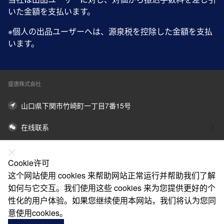
いた金額を支払います。
※個人の出品ユーザーへは、源泉税を控除した金額を支払
います。
盛唐株式会社
山口県下関市竹崎町一丁目7番15号
在线联系
关于我们
Cookie许可
法律声明
这个网站使用 cookies 来帮助网站正常运行并帮助我们了解
如何与它交互。我们使用这些 cookies 来为您提供更好的个
帮助
性化的用户体验。如果您继续使用本网站，我们将认为您同
服务
意使用cookies。
了解更多