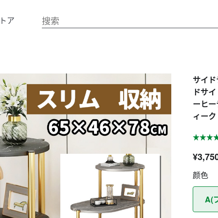
トア
サイド
ドサイ
ーヒー
ィーク 
¥3,75
颜色
A(