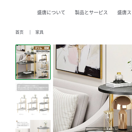
盛唐について
製品とサ一ピス
盛唐ス
首页
家具