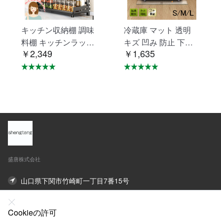
キッチン収納棚 調味
冷蔵庫 マット 透明
料棚 キッチンラック
キズ 凹み 防止 下敷
￥2,349
￥1,635
調味料ラック 三層 台
き Lサイズ ポリカー
所収納 キッチン収納
ボネート 洗濯機 冷蔵
卓上収納 調味料収納
庫マット C-29
防汚 防油 VB-01
盛唐株式会社
山口県下関市竹崎町一丁目7番15号
オンライン連絡先
Cookieの許可