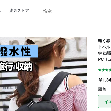
ス
盛唐ストア
軽く感
トベルト
学 出
PCリュ
￥1,3
颜色
イ