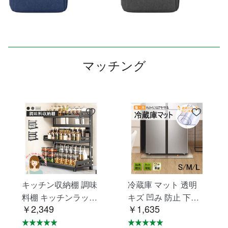
マッチング
キッチン収納棚 調味
冷蔵庫 マット 透明
料棚 キッチンラック
キズ 凹み 防止 下敷
￥2,349
￥1,635
調味料ラック 三層 台
き Lサイズ ポリカー
所収納 キッチン収納
ボネート 洗濯機 冷蔵