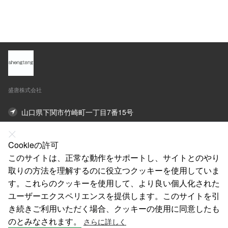
卓上収納 調味料収納
庫マット C-29
防汚 防油 VB-01
盛唐株式会社
山口県下関市竹崎町一丁目7番15号
オンライン連絡先
Cookieの許可
このサイトは、正常な動作をサポートし、サイトとのやり
私たちについて
取りの方法を理解するのに役立つクッキーを使用していま
法律声明
す。これらのクッキーを使用して、より良い個人化された
ユーザーエクスペリエンスを提供します。このサイトを引
ヘルプ
き続きご利用いただく場合、クッキーの使用に同意したも
サービス
のとみなされます。
さらに詳しく