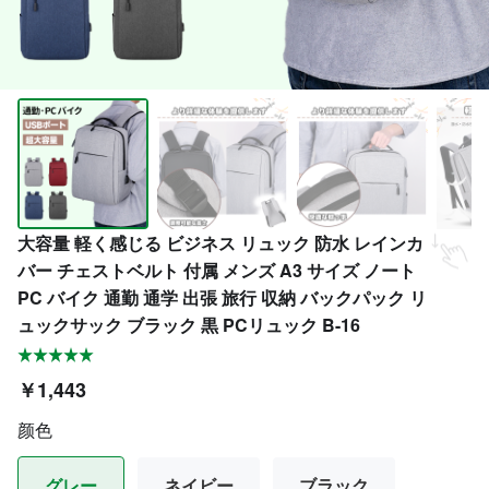
大容量 軽く感じる ビジネス リュック 防水 レインカ
バー チェストベルト 付属 メンズ A3 サイズ ノート
PC バイク 通勤 通学 出張 旅行 収納 バックパック リ
ュックサック ブラック 黒 PCリュック B-16
￥1,443
颜色
グレー
ネイビー
ブラック