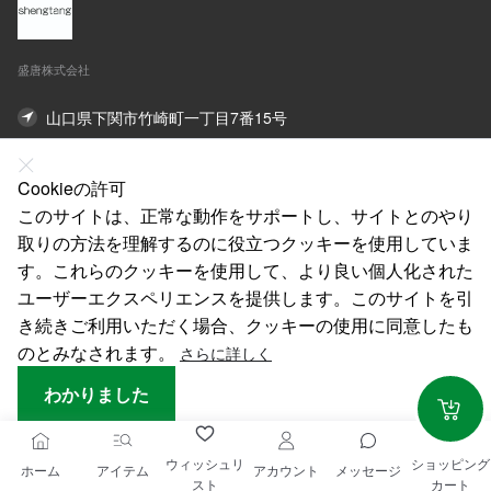
盛唐株式会社
山口県下関市竹崎町一丁目7番15号
オンライン連絡先
Cookieの許可
このサイトは、正常な動作をサポートし、サイトとのやり
私たちについて
取りの方法を理解するのに役立つクッキーを使用していま
法律声明
す。これらのクッキーを使用して、より良い個人化された
ユーザーエクスペリエンスを提供します。このサイトを引
ヘルプ
き続きご利用いただく場合、クッキーの使用に同意したも
サービス
のとみなされます。
さらに詳しく
わかりました
ウィッシュリ
ショッピング
CANCEL
ホーム
アイテム
アカウント
メッセージ
スト
カート