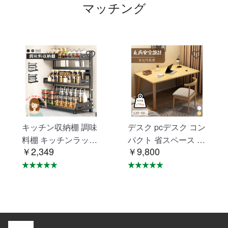
マッチング
キッチン収納棚 調味
デスク pcデスク コン
料棚 キッチンラック
パクト 省スペース 収
￥2,349
￥9,800
調味料ラック 三層 台
納 机 スリム 北欧 パ
所収納 キッチン収納
ソコンラック PCラ
卓上収納 調味料収納
ック パソコンデスク
防汚 防油 VB-01
一人暮らし 学習デス
ク おしゃれ C-64